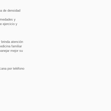
ba de densidad
ermedades y
e ejercicio y
 brinda atención
edicina familiar
manejar mejor su
cana por teléfono