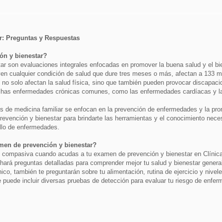
r: Preguntas y Respuestas
ón y bienestar?
r son evaluaciones integrales enfocadas en promover la buena salud y el bie
en cualquier condición de salud que dure tres meses o más, afectan a 133 m
o solo afectan la salud física, sino que también pueden provocar discapac
uchas enfermedades crónicas comunes, como las enfermedades cardíacas y la 
os de medicina familiar se enfocan en la prevención de enfermedades y la pro
evención y bienestar para brindarte las herramientas y el conocimiento nece
ollo de enfermedades.
men de prevención y bienestar?
 y compasiva cuando acudas a tu examen de prevención y bienestar en Clínic
 hará preguntas detalladas para comprender mejor tu salud y bienestar gener
ico, también te preguntarán sobre tu alimentación, rutina de ejercicio y nivel
 puede incluir diversas pruebas de detección para evaluar tu riesgo de enfe