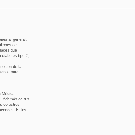
nestar general.
illones de
idades que
diabetes tipo 2,
moción de la
sarios para
a Médica
al. Además de tus
es de estrés.
rmedades. Estas