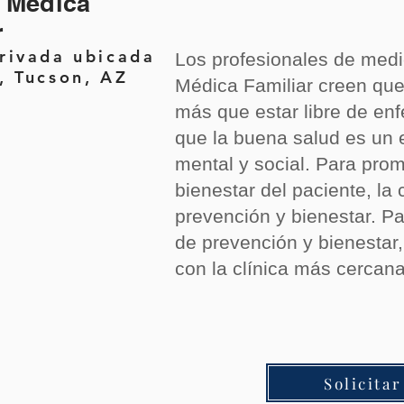
a Médica
r
rivada ubicada
Los profesionales de medic
, Tucson, AZ
Médica Familiar creen qu
más que estar libre de en
que la buena salud es un e
mental y social. Para prom
bienestar del paciente, la
prevención y bienestar. 
de prevención y bienesta
con la clínica más cercana
Solicitar